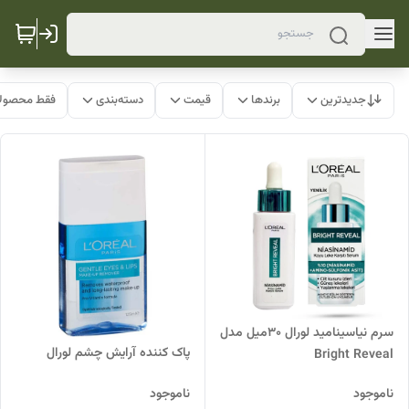
جدیدترین
برندها
قیمت
دسته‌بندی
فقط محصولا
سرم نیاسینامید لورال 30میل مدل
پاک کننده آرایش چشم لورال
Bright Reveal
ناموجود
ناموجود