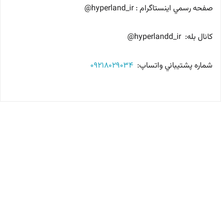
صفحه رسمي اينستاگرام : hyperland_ir@
كانال بله: hyperlandd_ir@
شماره پشتيباني واتساپ:
09218029034