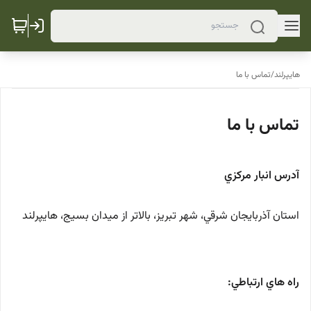
هایپرلند
/
تماس با ما
تماس با ما
آدرس انبار مركزي
استان آذربايجان شرقي، شهر تبريز، بالاتر از ميدان بسيج، هايپرلند
راه هاي ارتباطي: