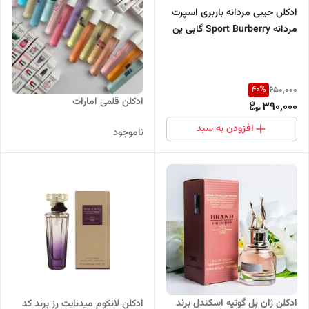
ادکلن جیبی مردانه باربری اسپرت
مردانه Sport Burberry گابی ین
40
%
650,000
ادکلن قلمی امارات
390,000
افزودن به سبد
ناموجود
ادکلن ژان پل گوتیه اسکندل برند
ادکلن لانکوم میدنایت رز برند کد