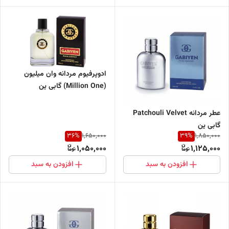
ادوپرفیوم مردانه وان میلیون
(Million One) گابی ین
عطر مردانه Patchouli Velvet
گابی ین
36
%
39
%
1,650,000
1,850,000
1,050,000
1,125,000
افزودن به سبد
افزودن به سبد