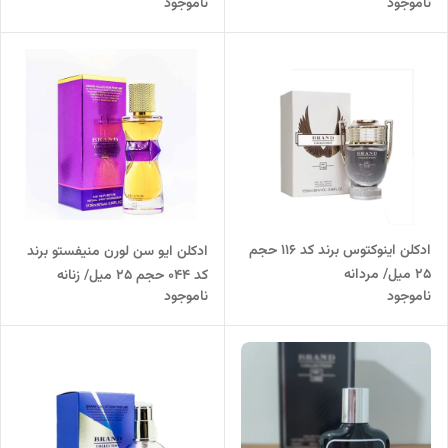
ناموجود
ناموجود
زنانه
ادکلن اینوکتوس برند کد 116 حجم
ادکلن ایو سن لورن منیفستو برند
25 میل/ مردانه
کد 044 حجم 25 میل/ زنانه
ناموجود
ناموجود