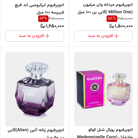
ادوپرفیوم مردانه وان میلیون
ادوپرفیوم ابرکرومبی اند فیچ
(Million One )گابی ین 100 میل
فییرسه 100 میل
54
%
58
%
3,600,000
3,600,000
1,650,000
1,500,000
افزودن به سبد
افزودن به سبد
ادوپرفیوم رویال شنل کوکو
ادوپرفیوم زنانه آلین (Alien)گابی
مادمازل (Mademoiselle Coco
ین 50 میل