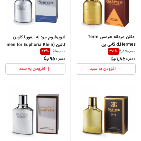
ادکلن مردانه هرمس Terre
ادوپرفیوم مردانه ایفوریا کلوین
d,Hermes گابی ین
کالین (men for Euphoria Klein
42
%
35
%
1,650,000
2,850,000
Calvin )گابی ین
950,000
1,850,000
افزودن به سبد
افزودن به سبد