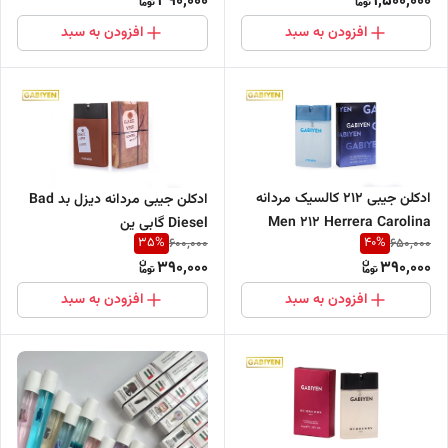
390,000
1,500,000
افزودن به سبد
افزودن به سبد
ادکلن جیبی 212 کالسیک مردانه
ادکلن جیبی مردانه دیزل بد Bad
Men 212 Herrera Carolina
Diesel گابی ین
35
%
40
%
600,000
650,000
گابی ین
390,000
390,000
افزودن به سبد
افزودن به سبد