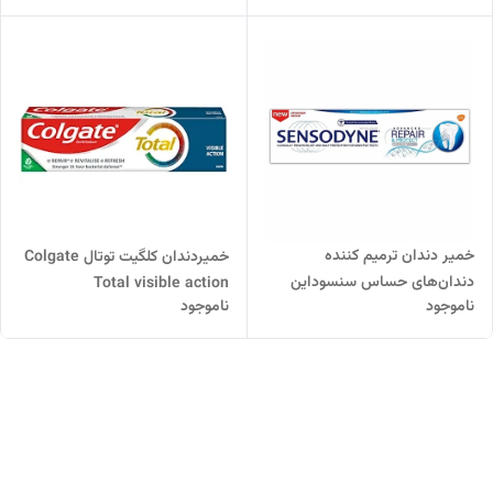
خمیر دندان ترمیم کننده
خمیردندان کلگیت توتال Colgate
دندان‌های حساس سنسوداین
Total visible action
ناموجود
ناموجود
رنگ آبی | مدل Repair Protect
ریپیر پروتکت | 75 میل