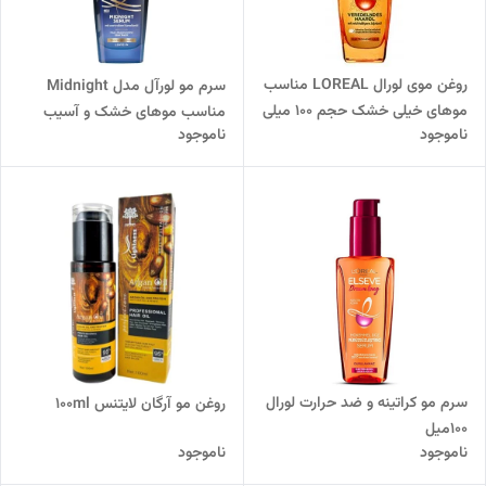
روغن موی لورال LOREAL مناسب
سرم مو لورآل مدل Midnight
موهای خیلی خشک حجم 100 میلی
مناسب موهای خشک و آسیب
ناموجود
ناموجود
دیده 100 میل
سرم مو کراتینه و ضد حرارت لورال
روغن مو آرگان لایتنس 100ml
۱۰۰میل
ناموجود
ناموجود