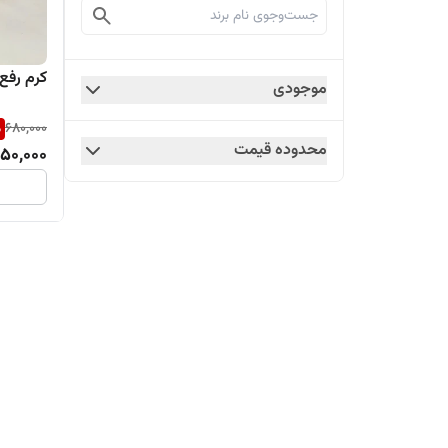
کرم رفع
موجودی
%
680,000
محدوده قیمت
50,000