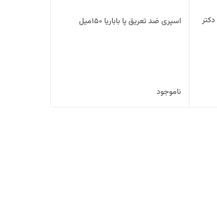
کتر
اسپری ضد تعریق پا باباریا ۱۵۰میل
ناموجود