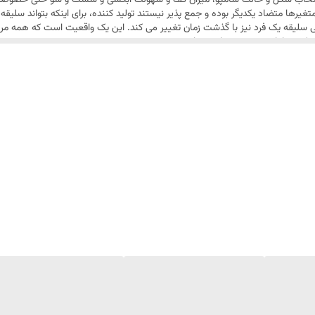
نتخاب شکل و حالت شامپو، میزان کف و سهولت آبکشی و شست و شو حتی خصوصیاتی
متغیرها متضاد یکدیگر بوده و جمع پذیر نیستند تولید کننده، برای اینکه بتواند سل
که حتی سلیقه یک فرد نیز با گذشت زمان تغییر می کند. این یک واقعیت است که همه مر
د که در ادامه توضیح خواهیم داد.
این شامپو سر یکی از محصولات پنتن میباشد که با مدل SuperFood برای محافظت از مو طراحی شده است. این شامپو
پو از شکستگی مو ها جلو گیر میکند و لیپید های موجود در ترکیب این شامپو به ی