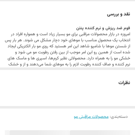
تغذیه کننده
تنظیم کننده چربی مو
نقد و بررسی
دارای بافت فوم مانند و استفاده آسان و لذت بخش
فوم ضد ریزش و نرم کننده پنتن
تقویت کننده موها
امروزه در بازار محصولات مراقبی برای مو بسیار زیاد است و همواره افراد در
مناسب برای موهای نرمال تا چرب
انتخاب یک محصول مناسب با موهای خود دچار مشکل می شوند. هر بار پس
از شستن موها با شامپو شاهد این امر هستید که روی مو بار الکتریکی ایجاد
شده است از همین‌ رو این امر موجب از بین رفتن رطوبت مو می شود و
خشکی مو را به همراه دارد. محصولاتی نظیر کرم‌ها، اسپری ها و ماسک های
نرم کننده و صاف کننده رطوبت لازم را به موهای شما می‌دهند و از و خشک
شدن موهای شما جلوگیری می‌کنند.محصولات مو انواع مختلفی دارد و آن را با
توجه به جنس مو، میزان آسیب دیدگی مو و حتی تقویت مو باید انتخاب کرد.
نظرات
فوم ضد ریزش و نرم کننده پنتن
فوم های نرم کننده مو محصولات جدید از برند محبوب پنتن Pantene
هستند.این فوم ها از سری محصولات پرو-وی Pro-V بوده و موها را عمیقا
تغذیه می کنند. فوم Aqua Light پنتن مناسب موهای نرمال تا چرب است و
چربی موها را تنظیم می کند و با دارا بودن پرو وی PRO-v در فرمولاسیون
خود موجب تغذیه، ترمیم و نرم کنندگی موها می شود. این فوم بسیار سبک
دسته‌بندی
:
محصولات مراقبتی مو
یک نرم کننده طبیعی مو است و با حفظ رطوبت موها آبرسانی قوی برای مو
محسوب می‌شود. حجم این فوم نرم کننده 180 میلی‌لیتر است و مناسب برای
استفاده در داخل حمام است و احتیاج به آبکشی دارد. فوم نرم کننده آکوا