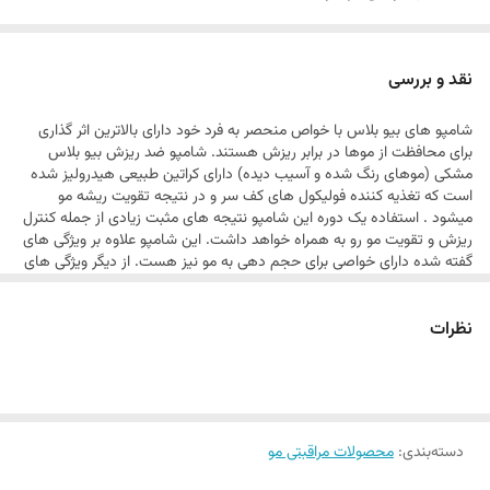
حجم دهنده و درخشان کننده
تقویت کننده موهای ضعیف
نقد و بررسی
آبرسان ساقه تا ریشه مو
شامپو های بیو بلاس با خواص منحصر به فرد خود دارای بالاترین اثر گذاری
حاوی سرم طبیعی سرامید برای تقویت مو
برای محافظت از موها در برابر ریزش هستند. شامپو ضد ریزش بیو بلاس
حاوی کراتین هیدرولیز شده
مشکی (موهای رنگ شده و آسیب دیده) دارای کراتین طبیعی هیدرولیز شده
است که تغذیه کننده فولیکول های کف سر و در نتیجه تقویت ریشه مو
حاوی کلاژن طبیعی برای حجم دهی و تقویت ساقه ضعیف مو
میشود . استفاده یک دوره این شامپو نتیجه های مثبت زیادی از جمله کنترل
حجم شامپو:360 میل
ریزش و تقویت مو رو به همراه خواهد داشت. این شامپو علاوه بر ویژگی های
گفته شده دارای خواصی برای حجم دهی به مو نیز هست. از دیگر ویژگی های
حجم اسپری دوفاز کلاژن و کراتین:115 میل
این شامپو میتوان به آبرسانی به بافت آسیب دیده مو نیز اشاره کرد.
مهم ترین ویژگی این شامپو فاقد پارابن و فتالات بودن است که از دیگر شامپو
نظرات
های ضد ریزش متمایز کرده است.
فتالات: فتالات (که دی استرهای اسید فتالیک نیز نامیده می شوند) گروهی از
موادشیمیایی آلی بهم مرتبط هستند که معمولا در صنعت آرایشی و بهداشتی
بعنوان مواد نرم کننده مورد استفاده قرار می گیرند.
پارابن : براساس تعریف سازمان غذاودارو آمریکا (FDA)، پارابن ها
موادنگهدارنده‌ای هستند که بیشتر در تولید محصولات آرایشی و مراقبتی مانند
دسته‌بندی
:
محصولات مراقبتی مو
شامپو ها -صابون، مرطوب‌کننده‌ها، کف‌ریش‌و دئودورانت‌های زیربغل
استفاده می‌شوند.