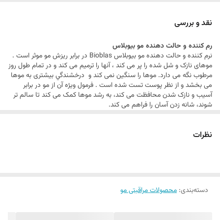
کمک به رشد موها
ترمیم کننده مو
نقد و بررسی
رم کننده و حالت دهنده مو بیوبلاس
نرم کننده و حالت دهنده مو بیوبلاس Bioblas در برابر ریزش مو موثر است .
موهای نازک و شل شده را پر می کند ، آنها را ترمیم می کند و در تمام طول روز
مرطوب نگه می دارد. موها را سنگین نمی کند و درخشندگي بیشتری به موها
می بخشد و از نظر پوست تست شده است . فرمول ویژه آن از مو در برابر
آسیب و نازک شدن محافظت می کند، به رشد موها کمک می کند تا سالم تر
شوند، شانه زدن آسان را فراهم می کند.
محصول را روی نوک موهای مرطوب مالیده، 1 تا 2 دقیقه صبر کنید و آبکشی
کنید. برای استفاده روزانه مناسب است .
نظرات
مشخصات نرم کننده
حجم : 250 میلی لیتر
کشور سازنده : ترکیه
نرم کننده مو
کمک به رشد موها
ترمیم کننده مو
دسته‌بندی
:
محصولات مراقبتی مو
Bioblas که در سال 2008 به بازار ترکیه معرفی شد، نوآوری های زیادی در بازار
ریزش مو ایجاد کرد. Bioblas و زیبایی همراه با محصولات نوآورانه آن. این
گیاهان مختلف را سنتز می کند تا از مزایای بی شمار طبیعت استفاده کند و