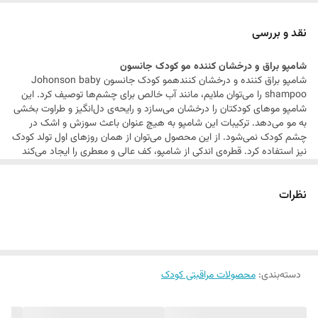
جلوگیری از پوسته ریزی سر کودک
درخشان کننده مو
نقد و بررسی
حاوی پروتئین ابریشم
شامپو براق و درخشان کننده مو کودک جانسون
مناسب خردسالان
شامپو براق کننده و درخشان کنندهمو کودک جانسون Johonson baby
بدون ایجاد سوزش چشم
shampoo را می‌توان ملایم، مانند آب خالص برای چشم‌ها توصیف کرد. این
شامپو موهای کودکتان را درخشان می‌سازد و رایحه‌ی دل‌انگیز و طراوت‌ بخشی
حجم 750 میلی لیتر
به مو می‌دهد. ترکیبات این شامپو به هیچ عنوان باعث سوزش و اشک در
چشم کودک نمی‌شود. از این محصول می‌توان از همان روزهای اول تولد کودک
نیز استفاده کرد. قطره‌ی اندکی از شامپو، کف عالی و معطری را ایجاد می‌کند
که فاقد مواد صابونی است. همچنین می‌توان گفت که این شامپو به دلیل
کیفیت بسیار بالا و ترکیب غنی آن، بسیار مقرون‌ به‌ صرفه نیز است. شامپو
نظرات
کودک جانسون تست آزمایشگاهی شده و غیر آلرژی‌زا بودن آن صددرصد است.
ویژگی شامپو جانسون
حاوی روغن آرگان
نرم کننده مو کودک
تقویت کننده مو نازک کودک
جلوگیری از پوسته ریزی سر کودک
دسته‌بندی
:
محصولات مراقبتی کودک
درخشان کننده مو
حاوی پروتئین ابریشم
مناسب خردسالان