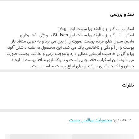
کشور سازنده : امریکا
سایر توضیحات : لایه بردار ملایم - درخشان کننده و لطافت بخش - تست
نقد و بررسی
شده توسط متخصصان پوست - نرم کننده و مرطوب کننده - شفاف کننده
اسکراب آب گل رز و آلوئه ورا سینت ایوز 170gr
و روشن کننده - پاک کننده منافذ - ضد جوش - مناسب انواع پوست -
اسکراب آب گل رز و آلوئه ورا سینت ایوز
St. Ives
با ویژگی لایه برداری
فاقد چربی - غیر کومدون زا - فاقد پارابن فاقد تست حیوانی
ملایم،
سلول های مرده پوست صورت را از بین می برد و به خوبی منافذ باز
پوست را از آلودگی و ناخالصی پاک می کند. این محصول به علت داشتن آلوئه
ورا و گل رز خاصیت آبرسانی عمقی دارد و موجب نرمی و لطافت پوست صورت
می شود. این اسکراب، فاقد چربی است و با پاکسازی منافذ پوست از ایجاد
جوش و لک جلوگیری می‌کند و برای انواع پوست مناسب است.
عصاره گل رز تسکین دهنده التهابات پوستی است و باعث از درمان قرمزی
پوست می شود. این عصاره به کاهش چین وچروک های صورت کمک کرده و
نظرات
پوست را رطوبت رسانی می کند. عصاره برگ آلوئه ورا یک آبرسان بسیار
معروف است که از خشکی پوست جلوگیری می کند. این عصاره نیز در درمان
قرمزی پوست موثر بوده و می تواند کشیدگی پوست را بر طرف کند. این
اسکراب گیاهی با لایه برداری ملایم به از بین رفتن چین و چروک ها کمک کرده
و با رطوبت رسانی مداوم، از بین بردن سلول های مرده و افزایش خاصیت
ارتجاعی پوست از ایجاد خطوط جدید بر روی صورت جلوگیری می کند. این
دسته‌بندی
:
محصولات مراقبتی پوست
محصول می تواند جوانی و شادابی پوست را تضمین کند.
ویژگی های اسکراب آب گل رز و آلوئه ورا سینت ایوز :
حاوی عصاره گل رز تسکین دهنده، ضد التهاب، مرطوب کننده، کاهش