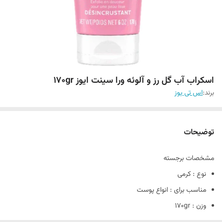
اسکراب آب گل رز و آلوئه ورا سینت ایوز 170gr
برند:
اس تی یوز
توضیحات
مشخصات برجسته
نوع : کرمی
مناسب برای : انواع پوست
وزن : 170gr