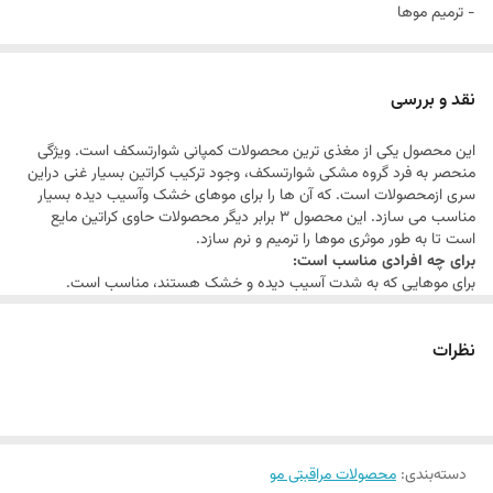
- ترمیم موها
- تقویت و بازسازی ساختار داخلی و خارجی مو
- نرمی و لطافت
نقد و بررسی
- افزایش شفافیت و درخشندگی
این محصول یکی از مغذی ترین محصولات کمپانی شوارتسکف است. ویژگی
- رطوبت رسانی
منحصر به فرد گروه مشکی شوارتسکف، وجود ترکیب کراتین بسیار غنی دراین
- تا 95% کاهش شکنندگی و آسیب مو
سری ازمحصولات است. که آن ها را برای موهای خشک وآسیب دیده بسیار
مناسب می سازد. این محصول 3 برابر دیگر محصولات حاوی کراتین مایع
است تا به طور موثری موها را ترمیم و نرم سازد.
برای چه افرادی مناسب است:
برای موهایی که به شدت آسیب دیده و خشک هستند، مناسب است.
چه تاثیری دارد:
استفاده از این محصول به علت وجود کراتین بسیار قوی، موهای آسیب دیده
نظرات
شما را بازسازی می کند و ظاهری سالم و درخشان به آنها می بخشد
دسته‌بندی
:
محصولات مراقبتی مو