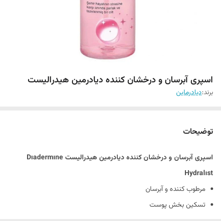
اسپری آبرسان و درخشان کننده دیادرمین هیدرالیست
برند:
دیادرماین
توضیحات
اسپری آبرسان و درخشان کننده دیادرمین هیدرالیست Dıadermıne
Hydralıst
مرطوب کننده و آبرسان
تسکین بخش پوست