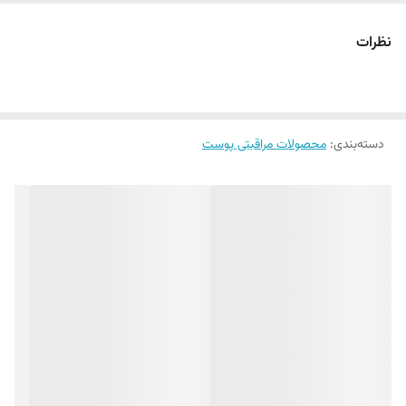
درمان پوست مات، خشک و رنگ پریده
درخشان و براق کننده پوست
نظرات
مراقبت از پوست در برابر استرس زندگی شهری
شاداب و روشن کننده پوست
100میل
دسته‌بندی
:
محصولات مراقبتی پوست