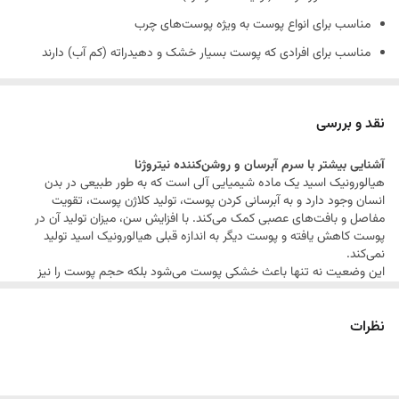
مناسب برای انواع پوست به ویژه پوست‌های چرب
مناسب برای افرادی که پوست بسیار خشک و دهیدراته (کم آب) دارند
مناسب برای همه فصول سال که بدون مسدود کردن منافذ و یا چرب کردن
پوست، خطوط چهره را صاف می‌کند و به چهره شما انرژی لازم را
نقد و بررسی
بازمی‌گرداند.
آشنایی بیشتر با
سرم آبرسان و روشن‌کننده نیتروژنا
بافت سبک و ژله‌ای
هیالورونیک اسید یک ماده شیمیایی آلی است که به طور طبیعی در بدن
دارای هیالورونیک اسید و ویتامین سبک و زود جذب
انسان وجود دارد و به آبرسانی کردن پوست، تولید کلاژن پوست، تقویت
مفاصل و بافت‌های عصبی کمک می‌کند. با افزایش سن، میزان تولید آن در
روشن‌کننده
پوست کدر و خسته و افزایش دهنده شادابی و طراوت پوست
پوست کاهش یافته و پوست دیگر به اندازه قبلی هیالورونیک اسید تولید
ضد چروک و پر کننده خطوط
نمی‌کند.
این وضعیت نه تنها باعث خشکی پوست می‌شود بلکه حجم پوست را نیز
محافظت از پوست در مقابل رادیکال‌های آزاد، حرارت و آلودگی هوا
کاهش می‌دهد.
استفاده از محصولات حاوی این ترکیبات، مانند کرم هیدرو بوست
افزایش انعطاف‌پذیری پوست
نظرات
نیتروژنا می‌تواند کمبود این ماده را جبران کند زیرا فرمولاسیون این محصول
آرامش بخش
سرشار از هیالورونیک اسید است.
مانترا (شعار)
این محصول «هیدراتاسیون،
پایه و اساس پوست سالم» است و با حفاظت مداوم پوست، شما قادر
ماندگاری 24 ساعته
خواهید بود با زبری، کدری و ماتی و دهیدراته شدن پوست مبارزه کنید.
فاقد الکل، پارابن و سولفات
کپسولهای میکروبید داخل سرم، حاوی آنتی اکسیدان و ویتامین E هستند که