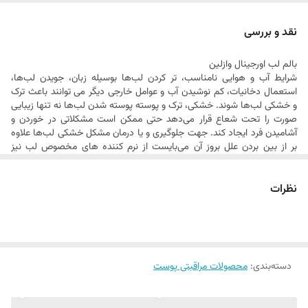
بدون رایحه
فرمولاسیون مغذی
نقد و بررسی
مناسب لب های خشک، ترک دار و حساس
بالم لب اورجینال وازلین
شرایط آب و هوایی نامناسب، تر کردن لب‌ها بوسیله زبان، جویدن لب‌ها،
استعمال دخانیات، کم نوشیدن آب و عوامل خارجی دیگر می توانند باعث ترک
و خشکی لب‌ها شوند. خشکی، ترک و پوسته پوسته شدن لب‌ها نه تنها زیبایی
صورت را تحت شعاع قرار می‌دهد حتی ممکن است مشکلاتی در خوردن و
آشامیدن فرد ایجاد کند. جهت جلوگیری و یا درمان مشکل خشکی لب‌ها علاوه
بر از بین بردن علل بروز آن می‌بایست از نرم کننده های مخصوص لب نیز
استفاده کرد.برند آمریکایی وازلین در تولیدات خود، بالم لب هایی با عصاره و
رایحه های متفاوت را به بازار عرضه کرده است.همانطور که میدانید بالم لب
نظرات
ها نوعی پماد موضعی برای درمان بیماری های مربوط به لب هستند که موجب
آبرسانی و تغذیه ی لب ها می شوند.
پوست لب نسبت به جاهای دیگر بدن بسیار نازک و حساس می باشد.
بنابراین نیاز به مراقبت ویژه دارد. بالم لب اورجینال
وازلین
آبرسان قوی لب ها
بوده و ساختار سلولی لب را تقویت و بازسازی می کند. محصولات وازلین دارای
فرمولاسیون بسیار مغذی و غنی از خواص درمانی برای پوست هستند. این بالم
دسته‌بندی
:
محصولات مراقبتی پوست
موجب تغذیه و نرم شدن لب ها می شود. بالم لب اورجینال وازلین بدون ایجاد
احساس چسبندگی و با فرمولاسیون غیر چرب، به صورت موثر لب ها را رطوبت
رسانی کرده و خشکی آن ها را از بین می برد. استفاده‌ی مدام از این محصول