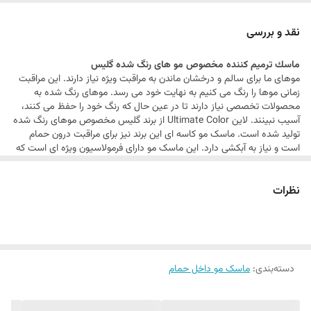
دارای فیلترهای UV
ترمیم موهای شکسته و آسیب دیده
نقد و بررسی
حجم گلیس: 300 میلی لیتر
ماسك ترمیم کننده مخصوص مو های رنگ شده گلیس
موهای ما برای سالم و درخشان ماندن به مراقبت ویژه نیاز دارند. این مراقبت
زمانی موها را رنگ می کنیم به نهایت خود می‎ رسد. موهای رنگ شده به
محصولات تخصصی نیاز دارند تا در عین حال که رنگ خود را حفظ می ‎کنند،
آسیب نبینند. لاین Ultimate Color از برند گلیس مخصوص موهای رنگ شده
تولید شده است. ماسک مو کاسه ای این برند نیز برای مراقبت درون حمام
است و نیاز به آبکشی دارد. این ماسک مو دارای فرمولاسیون ویژه ای است که
از کمرنگ شدن رنگ مو جلوگیری کرده و تا 12 هفته رنگ موهای شما را حفظ
می ‎کند.
نظرات
دسته‌بندی
:
ماسک مو داخل حمام