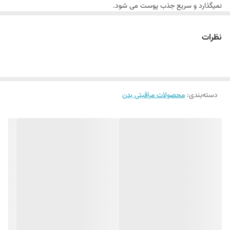
نمیگذارد و سریع جذب پوست می شود.
ضد تعریق
ماندگاری ۴۸ ساعته
نظرات
ایجاد حس طراوت و تازگی
دارای رایحه‌ دلپذیر
بدون الکل و نگهدارنده
مناسب برای خانم ها
تایید شده توسط متخصصان پوست
حجم ۵۰ میل
دسته‌بندی
:
محصولات مراقبتی بدن