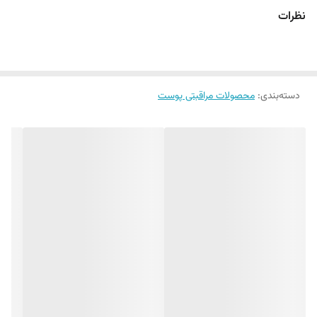
عملکرد حفاظتی پوست
نظرات
تنظیم کننده PH پوست
فاقد پارابن، سیلیکون، بو، رنگ
شفاف کننده پوست
عملکرد حفاظتی پوست
مناسب برای پوست های نرمال تا مختلط
حاوی آب آلوئه ورا و هیالورونیک اسید
دسته‌بندی
:
محصولات مراقبتی پوست