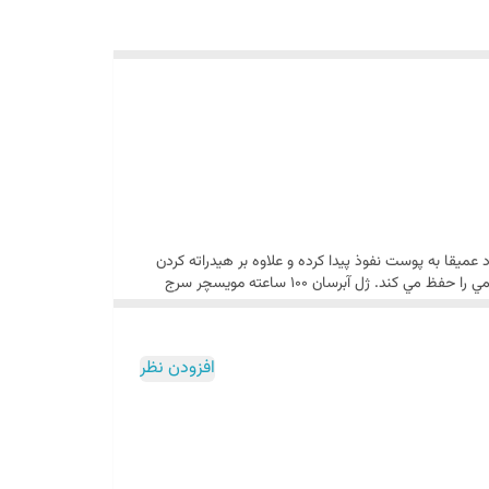
ص خود عمیقا به پوست نفوذ پیدا کرده و علاوه بر هیدراته کردن
پوست را پر و برجسته نشان می دهد . کرم آبرسان Moisture Surge کلینیک برای انواع پوست مناسب است و تا ۱۰۰ ساعت احساس رطوبت و نرمي را حفظ مي كند. ژل آبرسان ۱۰۰ ساعته مویسچر سرج
افزودن نظر