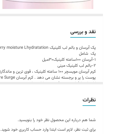
نقد و بررسی
پک آبرسان و بالم لب کلینیک Clinique merry moisture Lhydratation
پک شامل
۱-آبرسان ۱۰۰ساعته کلینیک۳۰میل
۲-بالم لب کلینیک مینی
کرم آبرسان مویسچر ۱۰۰ ساعته کلینیک ، ق
کلینیک با فناوری پیشرفته خود تا لایه‌‏های عمیق‎ پوست نفوذ کرده و آبرسانی آن را تا بیش ‎از ۱۰۰ ساعت انجام می دهد.
• از تخریب لایه رویی و محافظ پوست جلوگیری کرده و آن را
• این کرم آبرسان تا ۱۰ لایه در پوست نفوذ کرده و باعث هیدراته شدن عمیق پوست می شود. این رطوبت تا ۱۰۰ ساعت ماندگاری دارد.
نظرات
• منبع رطوبت داخل خود پوست را تحریک می کند تا دائما خود
• رطوبت را روی پوست قفل کرده و باعث برجسته، سالم و 
• با استفاده بلند مدت باعث جوانسازی پوست و جلوگیری از
شما هم درباره این محصول نظر خود را بنویسید.
برای ثبت نظر، لازم است ابتدا وارد حساب کاربری خود شوید.