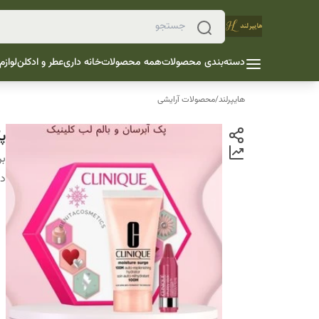
دسته‌بندی محصولات
همه محصولات
خانه داری
عطر و ادکلن
لوازم
هایپرلند
/
محصولات آرایشی
پ
بر
دس