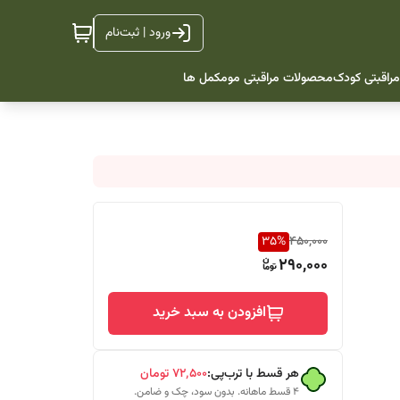
ورود | ثبت‌نام
راقبتی کودک
محصولات مراقبتی مو
مکمل ها
35
%
450,000
290,000
افزودن به سبد خرید
هر قسط با ترب‌پی:
۷۲٬۵۰۰
تومان
۴ قسط ماهانه. بدون سود، چک و ضامن.