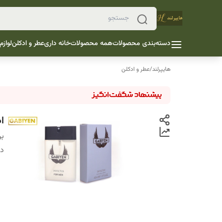
دسته‌بندی محصولات
همه محصولات
خانه داری
عطر و ادکلن
لوازم
هایپرلند
/
عطر و ادکلن
اد
بر
دس