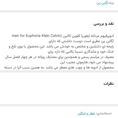
برند:
گابي ين
نقد و بررسی
ادوپرفیوم مردانه ایفوریا کلوین کالین (men for Euphoria Klein Calvin
(گابی ین عطری است دوست داشتنی که دارای
رایحه ای دلنشین و مختص به خودش می باشد .این محصول با بوی تلخ و
خنک خود و ماندگاری نسبتا باالیی که دارد برای
مصرف در مراسم رسمی و همچنین برای مصارف روزانه در هر چهار فصل سال
پیشنهاد می شود.هارمونی عجیب این
محصول از ادویه ها و چوب های معطر می باشد .به همین سبب آنرا در دسته
ی گروه بویایی شرقی و تند قرار داده اند .نت اولیه
زنجبیل و فلفل، نت میانی مریم گلی و سدر و نت پایانی عنبر، جیر، نعناع هندی
نظرات
و اقاقیای برزیلی می باشد .بوی تند ناشی از فلفل،
هر آدم خستهای را سرحال میآورد .سپس با گذشت زمان، بوی گیاه ریحان، گل
مریم و چوب درخت سرو جای نتهای ابتدایی را
میگیرد .تندی و گرمای لذت بخش این نتهای پایانی در تمام طول روز به مشام
شما و اطرافیان ان خواهد رسید.
خالصه توضیحات:
دسته‌بندی
:
عطر و ادکلن
• ادکلنی مردانه، تلخ و خنک