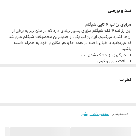
نقد و بررسی
مزایای رژ لب 4 تایی شیگلم
این
رژ لب 4 تکه شیگلم
مزایای بسیار زیادی دارد که در متن زیر به برخی از
آن‌ها اشاره می‌کنیم. این رژ لب یکی از جدیدترین محصولات شیگلم می‌باشد
که می‌توانید با خیال راحت در همه جا و هر مکان با خود به همراه داشته
باشید.
جلوگیری از خشک شدن لب
بافت نرمی و کرمی
ماندگاری بالا
عدم چسبندگی و ماسیدگی
نظرات
پوششی یکدست و صاف روی لب
سبب پوسته و ترک نمی‌شود
دارای 4 رنگ با تناژ‌های جذاب
پیگمنت و رنگدهی بسیار بالا
بدون تست حیوانی
مناسب مسافرت و مهمانی
دسته‌بندی
:
محصولات آرایشی
پکیج بسیار زیبا و کم حجم
آبرسان لب و حفظ رطوبت لب
جلوه نمایی مات
دارای عصاره وانیل