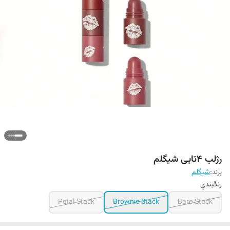
رژلب 4تایی شیگلم
برند:
شيگلم
رنگبندي
Petal Stack
Brownie Stack
Bare Stack