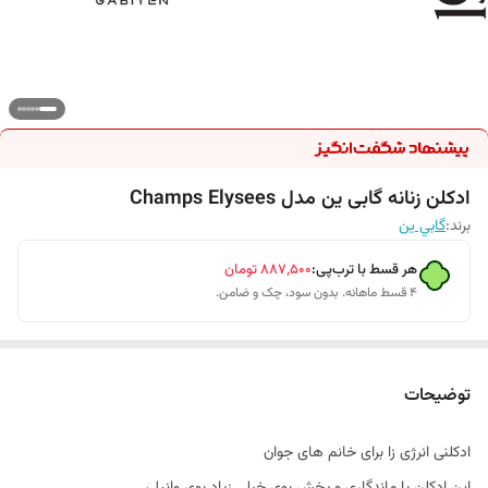
ادکلن زنانه گابی ین مدل Champs Elysees
برند:
گابي ين
هر قسط با ترب‌پی:
۸۸۷٬۵۰۰
تومان
۴ قسط ماهانه. بدون سود، چک و ضامن.
توضیحات
ادکلنی انرژی زا برای خانم های جوان