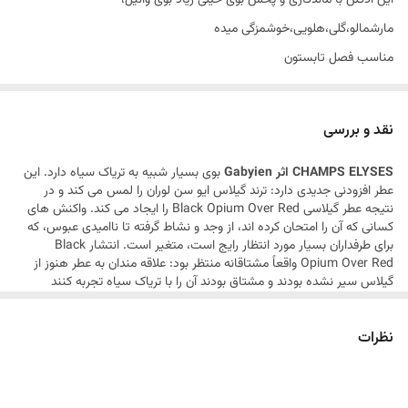
این ادکلن با ماندگاری و پخش بوی خیلی زیاد بوی وانیل،
مارشمالو،گلی،هلویی،خوشمزگی میده
مناسب فصل تابستون
با نت های رایحه ی بنفشه، یاس،رز
نقد و بررسی
CHAMPS ELYSES اثر Gabyien
بوی بسیار شبیه به تریاک سیاه دارد. این
عطر افزودنی جدیدی دارد: ترند گیلاس ایو سن لوران را لمس می کند و در
نتیجه عطر گیلاسی Black Opium Over Red را ایجاد می کند. واکنش های
کسانی که آن را امتحان کرده اند، از وجد و نشاط گرفته تا ناامیدی عبوس، که
برای طرفداران بسیار مورد انتظار رایج است، متغیر است. انتشار Black
Opium Over Red واقعاً مشتاقانه منتظر بود: علاقه مندان به عطر هنوز از
گیلاس سیر نشده بودند و مشتاق بودند آن را با تریاک سیاه تجربه کنند
نظرات