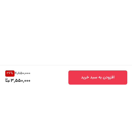
26
%
4,850,000
افزودن به سبد خرید
3,550,000
برگشت به بالا