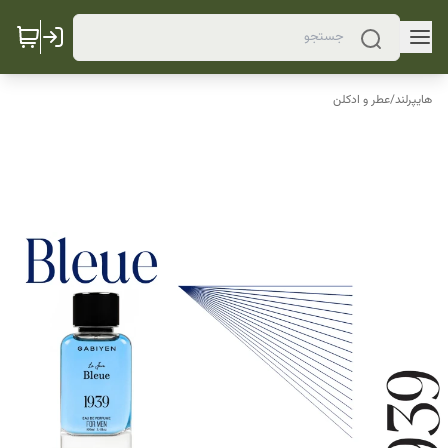
هایپرلند
/
عطر و ادکلن