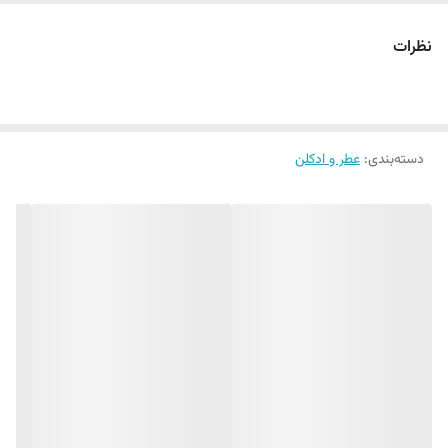
اسطوخودوس، فلفل صورتی، خس خس، نعناع هندی، شمعدانی و المی است.
نت های پایه آمبروکسان، سدر و لبدانیم هستند
نظرات
دسته‌بندی
:
عطر و ادکلن