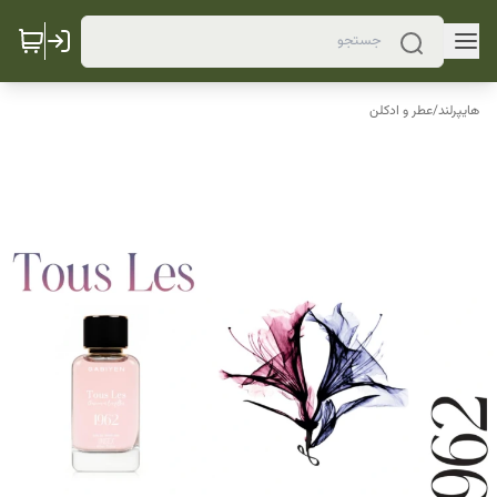
هایپرلند
/
عطر و ادکلن