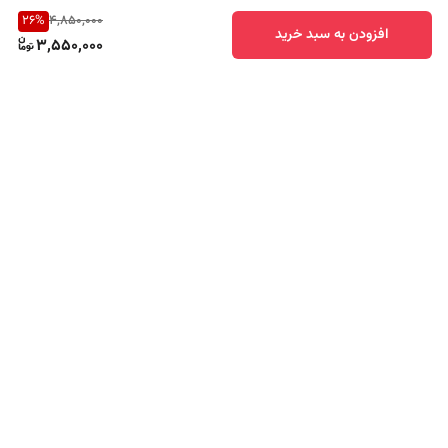
26
%
4,850,000
افزودن به سبد خرید
3,550,000
برگشت به بالا
ارسال سریع
پشتیبانی ۲۴ ساعته
ضمانت اصالت کالا