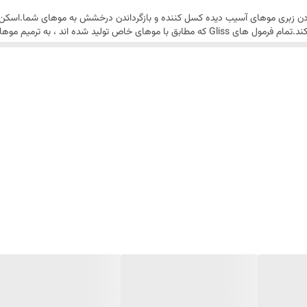
فظت کننده مو گلیس Gliss برای از بین بردن زبری موهای آسیب دیده کسل کننده و بازگرداندن درخشش به م
طولانی را فراهم می کندو میلیون ها بازتاب نور را فراهم می کند.تمام فرمول های Gliss که مطابق با 
رشته مو را مانند یک شبکه روشن می پیچد ، ترمیم عمیق و درخشش طولانی مدت را 
ت.
فاز مایع داخل آن به طور کامل ترکیب گردد
ازگی توسط حوله خشک شده است اسپری نمایید
بلند مدت موی شما را تقویت کند
محافظت نمایید
سمت بالا باشد نگهداری کنید
این محصول تولید کمپانی بزرگ و معروف شوارسکف Schwarzkopf آلمان است که از سال 1898