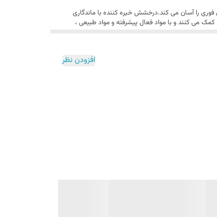
وهای شما.اسکن فوری را آسان می کند.درخشش خیره کننده با ماندگاری
موهای خاص تولید شده اند ، به ترمیم موها کمک می کنند و با مواد فعال پیشرفته و مواد طبیعی ،
فراهم می کند.
نتیجه استفاده از آن نیز موهایی صاف، بلند و ابریشمی است. استفاده از این اسپری مو بلافاصله گره‌های مو را باز کرده و باعث نرمی مو می‎ شود. این اسپری دو فاز از خشکی موها جلوگیری کرده و تا 90
افزودن نظر
 میلادی با تولید محصولات خود در یک داروخانه در شهر برلین آلمان فعالیت خود را کرد و به تدریج تبدیل به
یکی از بزرگترین شرکت‌ها در زمینه‌ی تولید لوازم آرایشی بهداشتی و مراقبتی و درمان مو شد و هر یک از محصولات خود را با نام تجاری خاص به مصرف‌ کنندگان خود ارائه داد. برند گلیس Gliss کمپانی