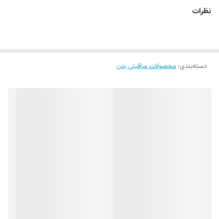
مناسب برای صورت ، دست و بدن
نظرات
مرطوب کننده عمیق و مؤثر با دوام طولانی
افزایش مقاومت پوست در برابر عوامل مخرب محیطی
جلوگیری از پیری زودرس پوست
حاوی ویتامین E و پرو ویتامین B5
دسته‌بندی
:
محصولات مراقبتی بدن