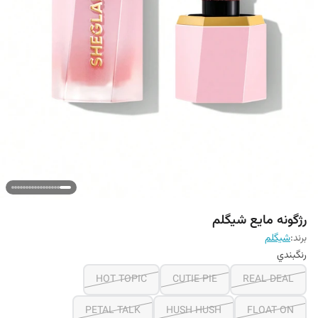
رژگونه مایع شیگلم
برند:
شيگلم
رنگبندي
HOT TOPIC
CUTIE PIE
REAL DEAL
PETAL TALK
HUSH HUSH
FLOAT ON