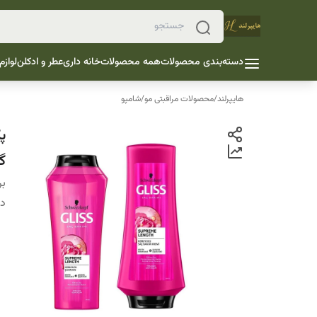
دسته‌بندی محصولات
همه محصولات
خانه داری
عطر و ادکلن
لوازم
هایپرلند
/
محصولات مراقبتی مو
/
شامپو
پ
گ
بر
دس