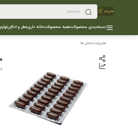
دسته‌بندی محصولات
همه محصولات
خانه داری
عطر و ادکلن
لوازم
هایپرلند
/
مکمل ها
مک
دس