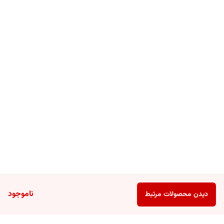
دقیق و یکنواخت، لب‌ها را به طور کامل پوشش دهید تا به نتیجه‌ای بی‌نقص
دست یابید.
ناموجود
دیدن محصولات مرتبط