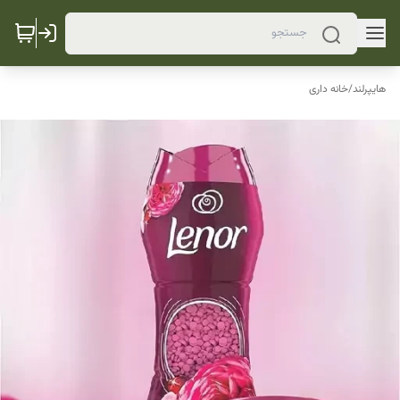
هایپرلند
/
خانه داری