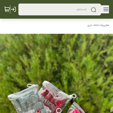
هایپرلند
/
خانه داری