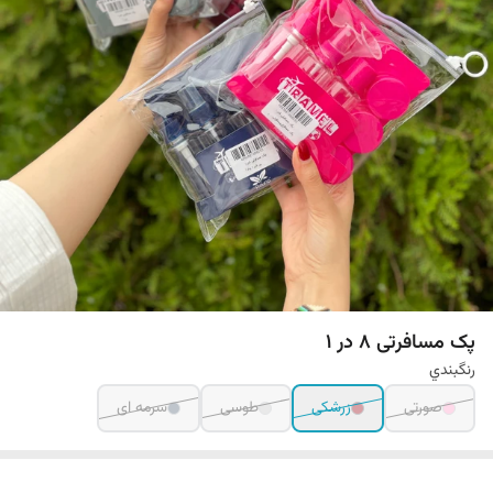
پک مسافرتی ۸ در ۱
رنگبندي
صورتی
زرشکی
طوسی
سرمه ای