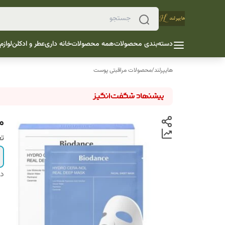
دسته‌بندی محصولات
همه محصولات
خانه داری
عطر و ادکلن
لوازم
هایپرلند
/
محصولات مراقبتی پوست
م
تع
دس