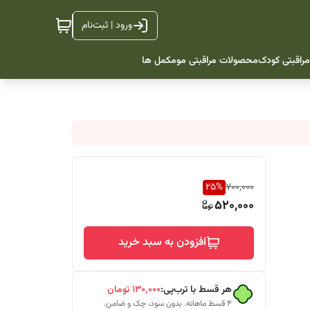
ورود | ثبت‌نام
راقبتی کودک
محصولات مراقبتی مو
مکمل ها
25
%
700,000
520,000
افزودن به سبد خرید
هر قسط با ترب‌پی:
۱۳۰٬۰۰۰
تومان
۴ قسط ماهانه. بدون سود، چک و ضامن.