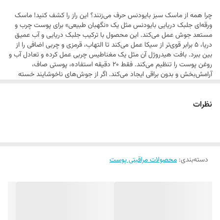
چرا همه از ماسک سبز بایودنس حرف می‌زنند؟ این راز را کشف کنید! ماسک
ورقه‌ای جلبک دریایی بایودنس مثل یک «نگهبان طبیعی» برای پوست چرب و
مستعد جوش عمل می‌کند. این محصول با ترکیب جلبک دریایی و آب عمیق
دریا، 5 برابر قوی‌تر از سیکا عمل می‌کند تا التهاب، قرمزی و چربی اضافی را از
بین ببرد. بافت هیدروژل آن مثل یک مغناطیس چربی عمل کرده و تعادل آب و
روغن پوست را تنظیم می‌کند. فقط 20 دقیقه استفاده، پوستی صاف،
آرامش‌بخش و بدون براقی ایجاد می‌کند. اگر از جوش‌های ناخوشایند خسته
شده‌اید، این ماسک «تغییردهنده بازی» است! چگونه ماسک جلبک دریایی
بایودنس پوست شما را دگرگون می‌کند؟ ماسک ورقه‌ای ضد جوش و کنترل
نظرات
چربی Biodance با ترکیب منحصر به فرد جلبک دریایی و فناوری هیدروژل،
راه‌حل کامل برای پوست‌های چرب و التهاب‌پذیر است. این محصول با 10٪
عصاره تخمیرشده جلبک، پوست را در عرض 15 دقیقه آرامش می‌بخشد،
قرمزی‌ها را از بین برده و از تحریکات خارجی محافظت می‌کند . همچنین، با
کنترل تولید چربی اضافی، از ایجاد جوش‌های ناخواسته جلوگیری می‌کند. خرید
ماسک های صورت بایودنس اصل از نیلی شاپ، تضمینی برای اصالت کالا و
دسته‌بندی
:
محصولات مراقبتی پوست
تحویل سریع است. تمامی محصولات بایودنس با بهترین قیمت و کیفیت
عرضه می‌شوند تا شما با خیالی آسوده، به مراقبت از پوست خود بپردازید!
نتایج مشتریان 100٪ موافق بودند که ناهماهنگی‌های پوستشان بهبود یافته
است. 100٪ موافق بودند که میزان ترشح چربی پوستشان کاهش یافته است.
100٪ موافق بودند که مشکلات پوستی‌شان به‌طور قابل‌توجهی آرام شده است.
ویژگی‌های بی‌نظیر ماسک جلبک بایودنس که شما را شگفت‌زده می‌کند! فواید