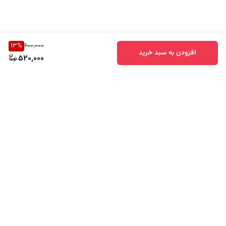
13
%
600,000
افزودن به سبد خرید
520,000
برگشت به بالا
ارسال سریع
پشتیبانی ۲۴ ساعته