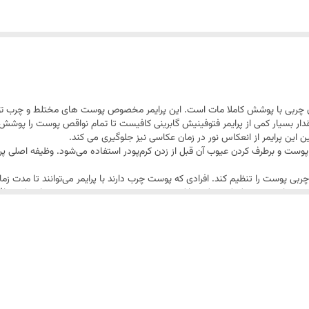
ون چربی با پوشش کاملا مات است. این پرایمر مخصوص پوست های مختلط و چرب تو
 مقدار بسیار کمی از پرایمر فتوفینیش گابرینی کافیست تا تمام نواقص پوست را پوش
ین پرایمر از انعکاس نور در زمان عکاسی نیز جلوگیری می کند.
پوست و برطرف کردن عیوب آن قبل از زدن کرم‌پودر استفاده می‌شود. وظیفه اصلی پرای
 چربی پوست را تنظیم کند. افرادی که پوست چرب دارند با پرایمر می‌توانند تا مدت زم
ت را می‌بندد و کمک می‌کند تا کرم پودر بهتر روی پوست بنشیند. می‌دانید که مناف
تر روی پوست بخوابد و حتی رد برس آرایشی روی آن باقی نماند. بهتر است با استفاده ا
ارد. همین باعث می‌شود که پوست تهویه داشته و بیش از اندازه سنگین نشود. درن
 محصولات آرایشی و بهداشتی در ترکیه شروع به کار کرد طوریکه در کمترین زمان به برندی معرو
ری کافی از پرایمر شیشه ای فوتوفینیش گابرینی را بر روی پوست، به خصوص نواحی دا