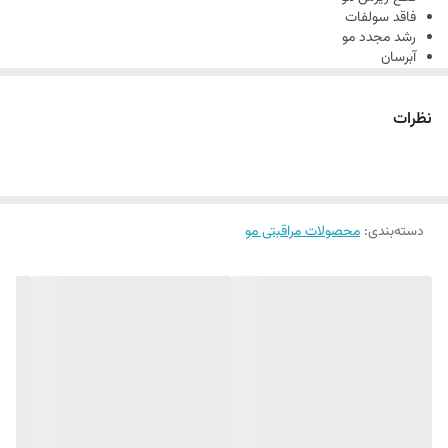
فاقد سولفات
رشد مجدد مو
آبرسان
کنترل چربی پوست سر
شفاف و درخشان کننده مو
نظرات
مناسب انواع مو
حجم 250 میل
دسته‌بندی
:
محصولات مراقبتی مو