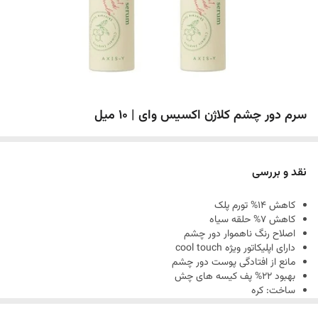
سرم دور چشم کلاژن اکسیس وای | 10 میل
نقد و بررسی
کاهش 14% تورم پلک
کاهش 7% حلقه سیاه
اصلاح رنگ ناهموار دور چشم
دارای اپلیکاتور ویژه cool touch
مانع از افتادگی پوست دور چشم
بهبود 22% پف کیسه های چش
ساخت: کره
حجم:10 میل