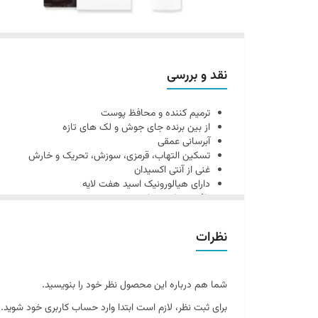
نقد و بررسی
ترمیم کننده و محافظ پوست
از بین برنده جای جوش و لک های تازه
آبرسانی عمقی
تسکین التهاب، قرمزی، سوزش، تحریک و خارش
غنی از آنتی اکسیدان
دارای هیالورونیک اسید هفت لایه
بافت سبک و جذب سریع
فاقد مواد مضر و حساسیت زا
مناسب برای پوست های حساس، خشک و آسیب دیده
نظرات
کاملا گیاهی
حجم 50 میل
ساخت کره جنوبی
ترمیم کننده 147 دکتر آلتیا
ترمیم کننده پیشرفته کره ای با هدف تق
شما هم درباره این محصول نظر خود را بنویسید.
فرد هیالورونیک اسید و سرامید خود نیاز های مختلف پوستی
برای ثبت نظر، لازم است ابتدا وارد حساب کاربری خود شوید.
بافت نرم و ابریشمی کرم به طوری است که احساس چربی ی