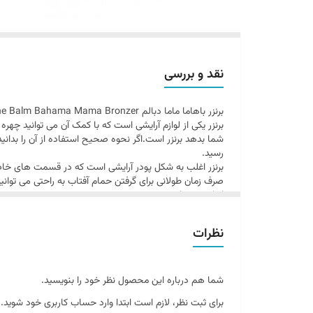
نقد و بررسی
برنزر باهاما ماما دبالم The Balm Bahama Mama Bronzer
برنزر یکی از لوازم آرایشی است که با کمک آن می توانید چه
شما بدهد برنزر است.اگر نحوه صحیح استفاده از آن را بدانید
رسید.
صرف زمان طولانی برای گرفتن حمام آفتاب به راحتی می توانید
انواع برنزرها :
پودری : نوع کلاسیک برنزر است که تقریبا برای انو
کرمی : درخشش لطیف تری دارند و برای پوست های خ
نظرات
مایع : غلظت ان ها نسبت به برنزر کرمی کمتر است و ب
برنزر مات باهاما ماما د بالم با کیفیتی فوق العاده و دوام 
باشد. پودر برنزر د بالم ضد جوش، با پیگمنت بالا و رنگی بی
برنزر دبالم با انواع پوست ها سازگار بوده و آرایشی یکنواخت
شما هم درباره این محصول نظر خود را بنویسید.
را به خوبی تغییر داده و جلوه زیباتری به چهره خود بدهید. ب
برای ثبت نظر، لازم است ابتدا وارد حساب کاربری خود شوید.
به دلیل اینکه میزان رنگدانه‌های این محصول بسیار بالاست، 