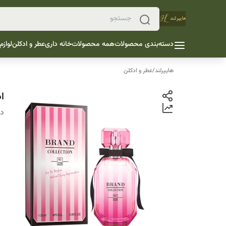
دسته‌بندی محصولات
همه محصولات
خانه داری
عطر و ادکلن
لوازم
هایپرلند
/
عطر و ادکلن
ادکلن 25 
دس