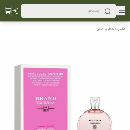
هایپرلند
/
عطر و ادکلن