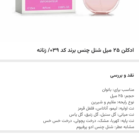
ادکلن 25 میل شنل چنس برند کد 039/ زنانه
نقد و بررسی
مناسب برای: بانوان
حجم: 25 میل
نوع رایحه: ملایم و شیرین
نت اولیه: لیمو، آناناس، فلفل قرمز
نت میانی: گل سنبل، گل زنبق، گل یاس
نت پایه: کهربا، مشک، درخت پچولی، درخت خس خس
مشابه عطر: شنل چنس ادو پرفیوم
نام های مشابه: CHANEL – Chance EDP