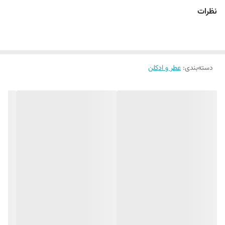
برند: برند کالکشن
نظرات
طبع: معتدل
مناسب فصل: فصول خنک
گروه بویایی: چایپر گلی
دسته‌بندی
:
عطر و ادکلن