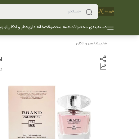
دسته‌بندی محصولات
همه محصولات
خانه داری
عطر و ادکلن
لوازم
هایپرلند
/
عطر و ادکلن
اد
دس