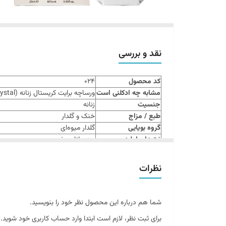
نقد و بررسی
کد محصول
۰۲۴
مشابه چه ادکلنی است
ورساچه برایت کریستال زنانه (Versace Bright Crystal)
جنسیت
زنانه
طبع / مزاج
خنک و گلدار
گروه بویایی
گلدار میوه‌ای
نت‌های اولیه
یوزو، انار، یخ
نت‌های میانی
گل صدتومانی، گل لوتوس، مگنولیا
نت‌های پایانی
مشک، چوب ماهون، کهربا
نظرات
حجم
۲۵ میلی‌لیتر
نوع عطر
ادوپرفیوم
برند مبدا
برند کالکشن
شما هم درباره این محصول نظر خود را بنویسید.
مناسب فصول
بهار و تابستان
برای ثبت نظر، لازم است ابتدا وارد حساب کاربری خود شوید.