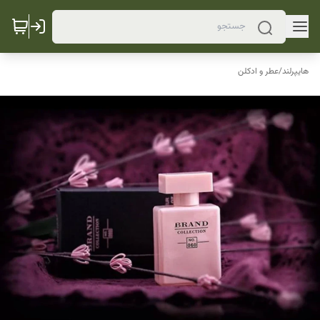
هایپرلند
/
عطر و ادکلن