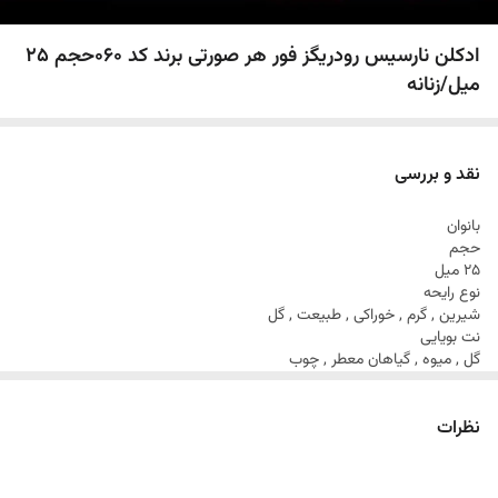
ادکلن نارسیس رودریگز فور هر صورتی برند کد 060حجم 25
میل/زنانه
نقد و بررسی
بانوان
حجم
25 میل
نوع رایحه
شیرین , گرم , خوراکی , طبیعت , گل
نت بویایی
گل , میوه , گیاهان معطر , چوب
سایر توضیحات
مشابه رایحه‌ی ادو پرفیوم زنانه نارسیسو رودریگز مدل For Her
نظرات