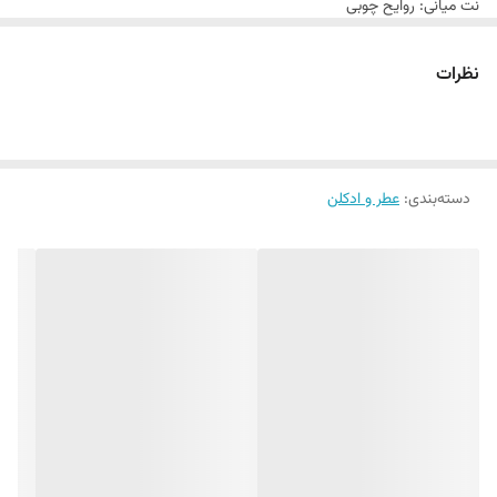
نت میانی: روایح چوبی
نت پایه: کهربا
نظرات
دسته‌بندی
:
عطر و ادکلن