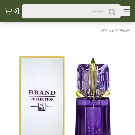
هایپرلند
/
عطر و ادکلن