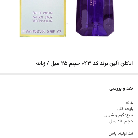
ادکلن آلین برند کد 043 حجم 25 میل / زنانه
نقد و بررسی
زنانه
رایحه گلی
طبع: گرم و شیرین
حجم: ۲۵ میل
نت اولیه: یاس