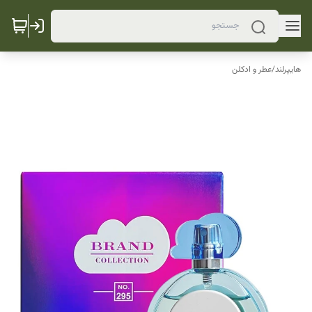
هایپرلند
/
عطر و ادکلن