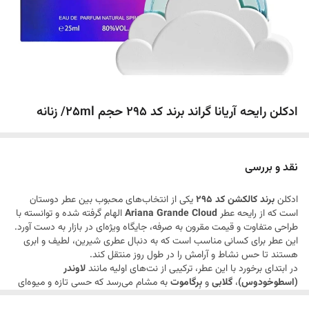
ادکلن رایحه آریانا گراند برند کد 295 حجم 25ml/ زنانه
نقد و بررسی
ادکلن
برند کالکشن کد 295
یکی از انتخاب‌های محبوب بین عطر دوستان
است که از رایحه عطر
Ariana Grande Cloud
الهام گرفته شده و توانسته با
طراحی متفاوت و قیمت مقرون به صرفه، جایگاه ویژه‌ای در بازار به دست آورد.
این عطر برای کسانی مناسب است که به دنبال عطری شیرین، لطیف و ابری
هستند تا حس نشاط و آرامش را در طول روز منتقل کند.
در ابتدای برخورد با این عطر، ترکیبی از نت‌های اولیه مانند
لاوندر
(اسطوخودوس)
،
گلابی
و
بِرگاموت
به مشام می‌رسد که حسی تازه و میوه‌ای
به فضا می‌بخشد. پس از مدتی، نت میانی با حضور
کِرِم نت