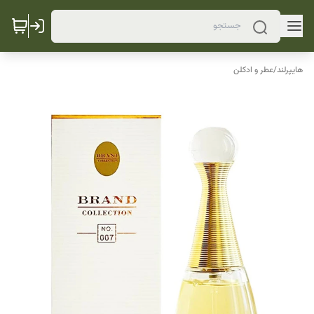
هایپرلند
/
عطر و ادکلن