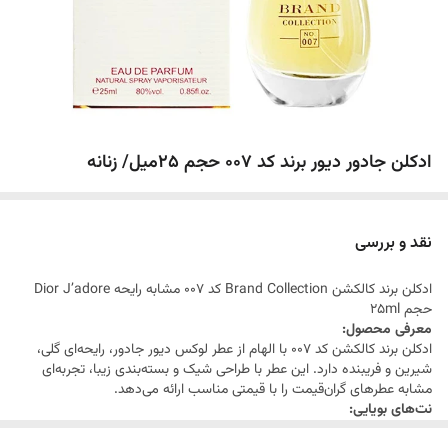
ادکلن جادور دیور برند کد 007 حجم 25میل/ زنانه
نقد و بررسی
ادکلن برند کالکشن Brand Collection کد 007 مشابه رایحه Dior J’adore
حجم 25ml
معرفی محصول:
ادکلن برند کالکشن کد 007 با الهام از عطر لوکس دیور جادور، رایحه‌ای گلی،
شیرین و فریبنده دارد. این عطر با طراحی شیک و بسته‌بندی زیبا، تجربه‌ای
مشابه عطرهای گران‌قیمت را با قیمتی مناسب ارائه می‌دهد.
نت‌های بویایی:
رایحه ابتدایی این عطر با نت‌های ترنج، شکوفه پرتقال، نت‌های سبز و چوب گل