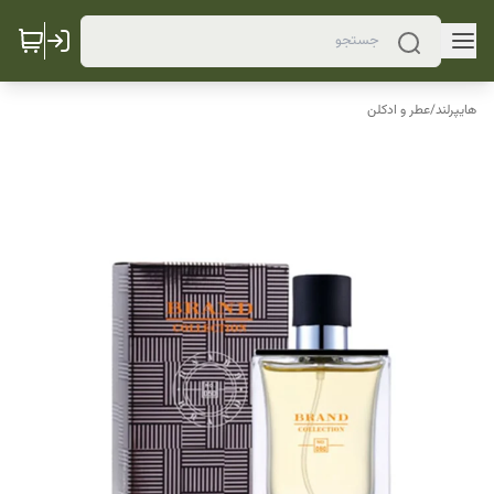
هایپرلند
/
عطر و ادکلن