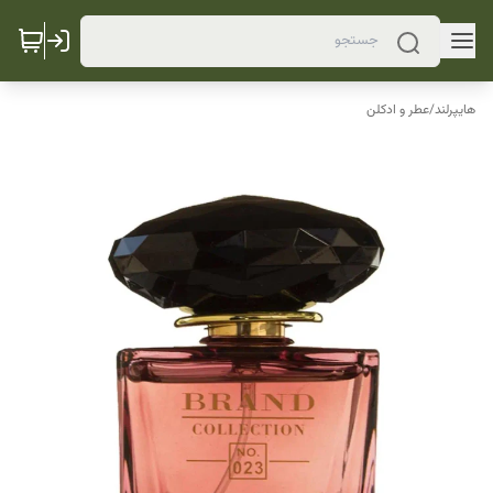
هایپرلند
/
عطر و ادکلن